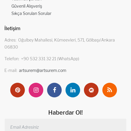
Güvenli Alışveriş
Sıkça Sorulan Sorular
İletişim
Adres
Oğulbey Mahallesi, Kümeevleri, 571, Gölbaşı/Ankara
06830
Telefon
+90 532 331 32 21 (WhatsApp)
E-mail
artsurem@artsurem.com
Haberdar Ol!