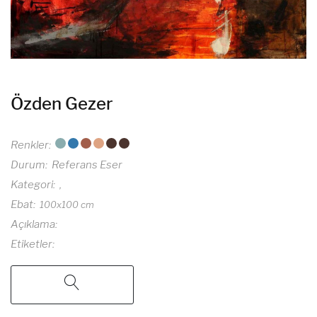
Özden Gezer
Renkler
Durum
Referans Eser
Kategori
Ebat
100x100 cm
Açıklama
Etiketler