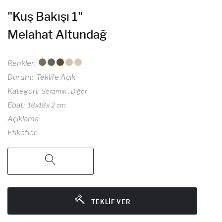
"Kuş Bakışı 1"
Melahat Altundağ
Renkler
Durum
Teklife Açık
Kategori
Seramik
Diğer
Ebat
18x18x 2 cm
Açıklama
Etiketler
TEKLIF VER