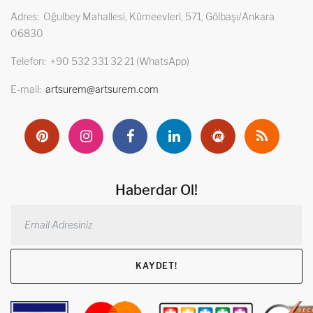
Adres
Oğulbey Mahallesi, Kümeevleri, 571, Gölbaşı/Ankara
06830
Telefon
+90 532 331 32 21 (WhatsApp)
E-mail
artsurem@artsurem.com
Haberdar Ol!
KAYDET!